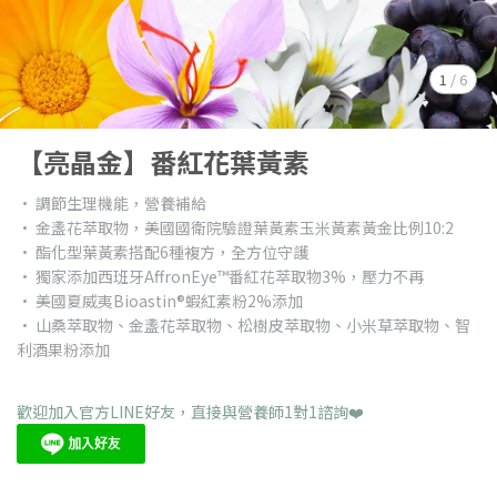
1
/
6
【亮晶金】番紅花葉黃素
· 調節生理機能，營養補給
· 金盞花萃取物，美國國衛院驗證葉黃素玉米黃素黃金比例10:2
· 酯化型葉黃素搭配6種複方，全方位守護
· 獨家添加西班牙AffronEye™番紅花萃取物3%，壓力不再
· 美國夏威夷Bioastin®蝦紅素粉2%添加
· 山桑萃取物、金盞花萃取物、松樹皮萃取物、小米草萃取物、智
利酒果粉添加
歡迎加入官方LINE好友，直接與營養師1對1諮詢❤️