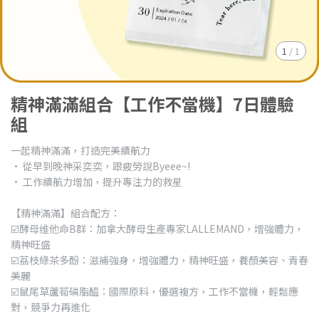
1
/
1
精神滿滿組合【工作不當機】7日體驗
組
一起精神滿滿，打造完美續航力
· 從早到晚神采奕奕，跟疲勞說Byeee~!
· 工作續航力增加，提升專注力的救星
【精神滿滿】組合配方：
☑️酵母维他命B群：加拿大酵母生產專家LALLEMAND，增強體力，
精神旺盛
☑️荔枝綠茶多酚：滋補強身，增強體力，精神旺盛，養顏美容、青春
美麗
☑️鼠尾草蘆筍磷脂醯：國際原料，優選複方，工作不當機，輕鬆應
對，競爭力再進化