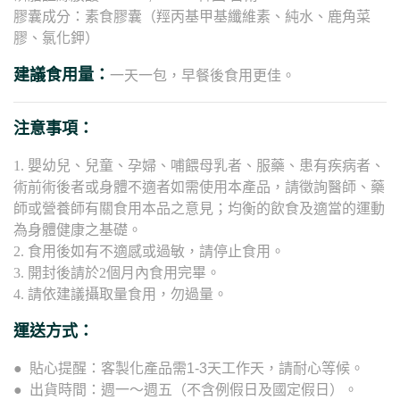
膠囊成分：素食膠囊（羥丙基甲基纖維素、純水、鹿角菜
膠、氯化鉀）
建議食用量：
一天一包，早餐後食用更佳。
注意事項：
1. 嬰幼兒、兒童、孕婦、哺餵母乳者、服藥、患有疾病者、
術前術後者或身體不適者如需使用本產品，請徵詢醫師、藥
師或營養師有關食用本品之意見；均衡的飲食及適當的運動
為身體健康之基礎。
2. 食用後如有不適感或過敏，請停止食用。
3. 開封後請於2個月內食用完畢。
4. 請依建議攝取量食用，勿過量。
運送方式：
● 貼心提醒：客製化產品需1-3天工作天，請耐心等候。
● 出貨時間：週一～週五（不含例假日及國定假日）。