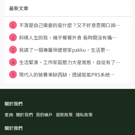
最新文章
1
不清楚自己需要的是什麼？又不好意思開口詢⋯
2
斜槓人生的我，幾乎餐餐外食 長時間沒有攝⋯
3
我請了⼀個專屬保健管家pakku，⽣活更⋯
4
⽣活緊湊、⼯作家庭壓⼒⼤是常態，⾃從有了⋯
5
現代⼈的營養東缺⻄缺，透過智能PRS系統⋯
關於我們
查詢
關於我們
我的帳戶
退款政策
隱私政策
關於我們