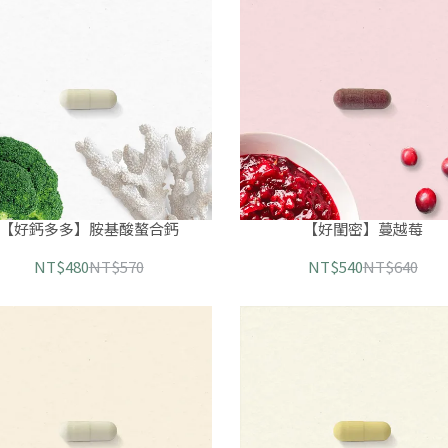
【好鈣多多】胺基酸螯合鈣
【好閨密】蔓越莓
NT$480
NT$570
NT$540
NT$640