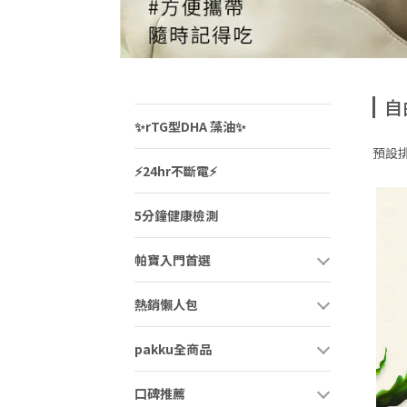
自
✨rTG型DHA 藻油✨
預設
⚡️24hr不斷電⚡️
5分鐘健康檢測
帕寶入門首選
熱銷懶人包
pakku全商品
口碑推薦