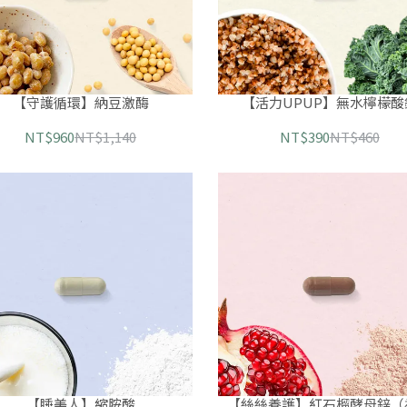
【守護循環】納豆激酶
【活力UPUP】無水檸檬酸
NT$960
NT$1,140
NT$390
NT$460
【睡美人】縮胺酸
【絲絲養護】紅石榴酵母鋅（