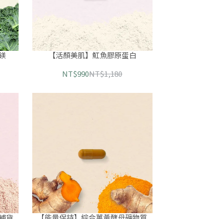
鎂
【活顏美肌】魟魚膠原蛋白
NT$990
NT$1,180
補貨
【能量保持】綜合薑黃酵母礦物質