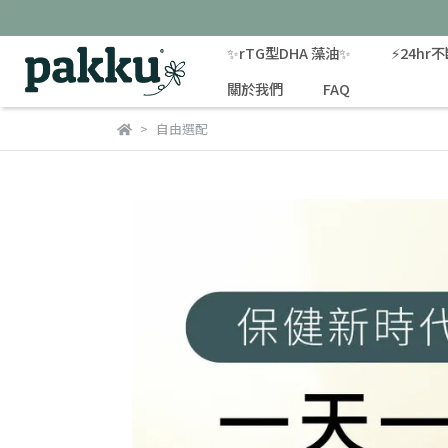
✨rTG型DHA 藻油✨
⚡️24hr
關於我們
FAQ
自由選配