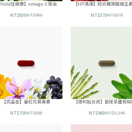
Hold住健康】omega-3 藻油
【HP滿滿】綜合鐵葉酸維生素
NT$850
NT$900
NT$570
NT$670
【亮晶金】番紅花葉黃素
【便利貼女孩】鼠尾草蘆筍磷
NT$750
NT$890
NT$960
NT$1,140