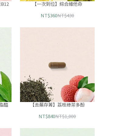
B12
【一次到位】綜合維他命
NT$360
NT$430
脂醯
【去蕪存菁】荔枝綠茶多酚
NT$840
NT$1,000