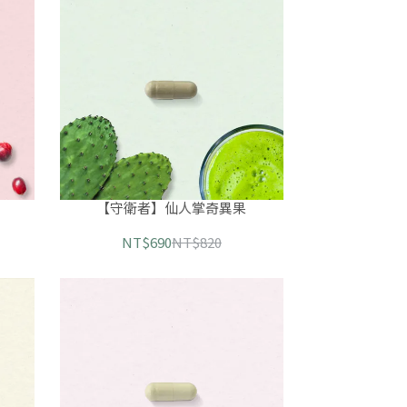
【守衛者】仙人掌奇異果
NT$690
NT$820